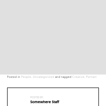
Posted in
People
Uncategorized
and
tagged
Creative
Portrait
POSTED BY:
Somewhere Staff