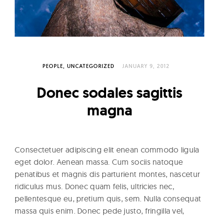
l
t
u
r
e
O
PEOPLE
UNCATEGORIZED
JANUARY 9, 2012
f
Donec sodales sagittis
N
magna
o
w
Consectetuer adipiscing elit enean commodo ligula
eget dolor. Aenean massa. Cum sociis natoque
penatibus et magnis dis parturient montes, nascetur
ridiculus mus. Donec quam felis, ultricies nec,
pellentesque eu, pretium quis, sem. Nulla consequat
massa quis enim. Donec pede justo, fringilla vel,